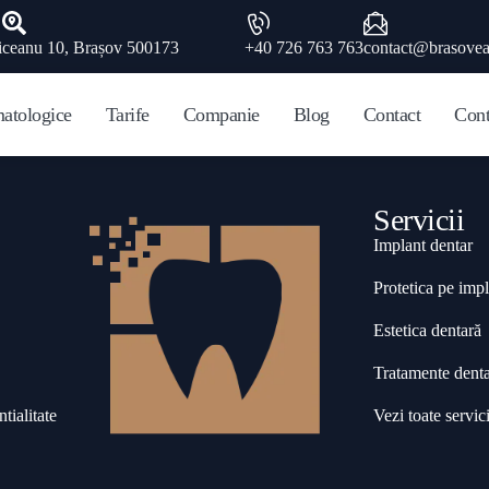
iceanu 10, Brașov 500173
+40 726 763 763
contact@brasovea
matologice
Tarife
Companie
Blog
Contact
Cont
Servicii
Implant dentar
Protetica pe impl
Estetica dentară
Tratamente dent
tialitate
Vezi toate servici