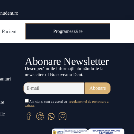
nudent.ro
 Pacient
Programează-te
Abonare Newsletter
Descoperă noile informații abonându-te la
newsletter-ul Brasoveanu Dent.
anturi
are
Am citit și sunt de acord cu
regulamentul de prelucrare a
datelor
ile