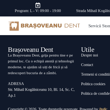
Program: L - V: 09:00 - 19:00
Strada Mihail Kogăln
Servicii Sto
Brașoveanu Dent
Utile
Despre noi
La Brașoveanu Dent, grija pentru tine e pe
primul loc. Cu o echipă atentă și tehnologii
Contact
moderne, te ajutăm să uiți de frică și să
redescoperi bucuria de a zâmbi.
Termeni si conditii
ADRESA
Politica cookies
Str. Mihail Kogălniceanu 10, Bl. 14, Sc. C,
Politica de confiden
Ap.1
Copyright © 2026. Toate drepturile rezervate. Powered by
Italic