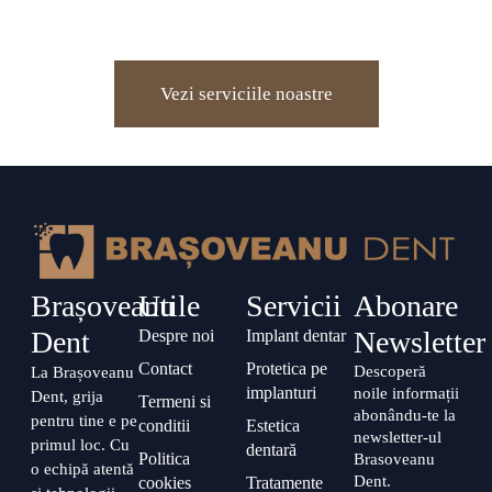
servicii de calitate
Vezi serviciile noastre
Brașoveanu
Utile
Servicii
Abonare
Dent
Newsletter
Despre noi
Implant dentar
Contact
Protetica pe
Descoperă
La Brașoveanu
implanturi
noile informații
Dent, grija
Termeni si
abonându-te la
pentru tine e pe
conditii
Estetica
newsletter-ul
primul loc. Cu
dentară
Politica
Brasoveanu
o echipă atentă
Dent.
cookies
Tratamente