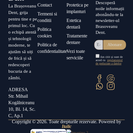
Descoperă
Contact
Protetica pe
La Brașoveanu
noile informații
implanturi
Dent, grija
Termeni si
abonându-te la
pentru tine e pe
conditii
Estetica
newsletter-ul
primul loc. Cu
Brasoveanu
dentară
Politica
o echipă atentă
Dent.
cookies
Tratamente
și tehnologii
dentare
Politica de
moderne, te
confidentialitate
Vezi toate
ajutăm să uiți
Am citit și sunt de
serviciile
de frică și să
acord cu
regulamentul
de prelucrare a datelor
redescoperi
bucuria de a
zâmbi.
ADRESA
Str. Mihail
Kogălniceanu
10, Bl. 14, Sc.
C, Ap.1
Copyright © 2026. Toate drepturile rezervate. Powered by
Italic