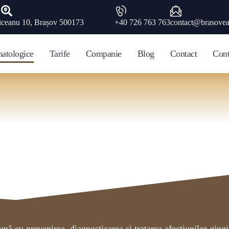
iceanu 10, Brașov 500173
+40 726 763 763
contact@brasovea
matologice
Tarife
Companie
Blog
Contact
Cont
pă cu prevenirea, diagnosticarea și tratarea afecțiunilor gingii