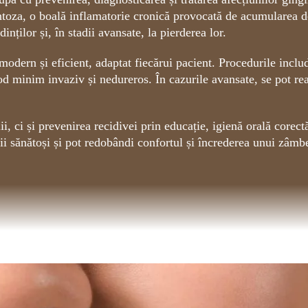
toza, o boală inflamatorie cronică provocată de acumularea de 
inților și, în stadii avansate, la pierderea lor.
odern și eficient, adaptat fiecărui pacient. Procedurile includ 
od minim invaziv și nedureros. În cazurile avansate, se pot real
, ci și prevenirea recidivei prin educație, igienă orală corect
ții sănătoși și pot redobândi confortul și încrederea unui zâmbe