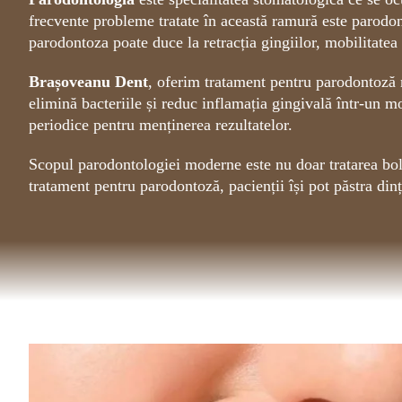
frecvente probleme tratate în această ramură este parodon
parodontoza poate duce la retracția gingiilor, mobilitatea d
Brașoveanu Dent
, oferim tratament pentru parodontoză m
elimină bacteriile și reduc inflamația gingivală într-un m
periodice pentru menținerea rezultatelor.
Scopul parodontologiei moderne este nu doar tratarea bolii
tratament pentru parodontoză, pacienții își pot păstra din