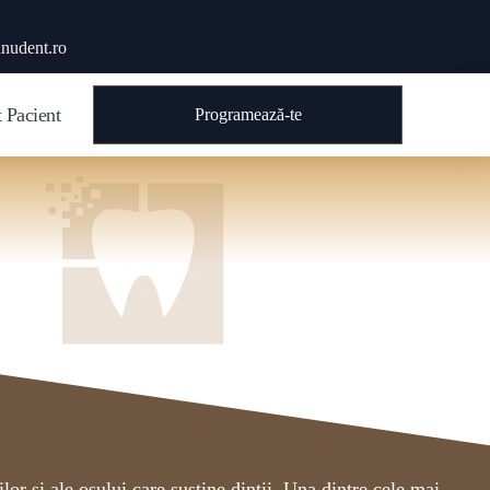
nudent.ro
 Pacient
Programează-te
lor și ale osului care susține dinții. Una dintre cele mai