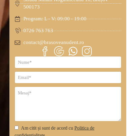
500173
Program: L - V: 09:00 - 19:00
0726 763 763
contact@brasoveanudent.ro
Am citit și sunt de acord cu
Politica de
confidențialitate
.