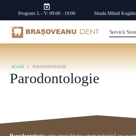
Program: L - V: 09:00 - 19:00
Strada Mihail Kogăln
Servicii Sto
ACASĂ
PARADONTOLOGIE
Parodontologie
Parodontologia
este specialitatea stomatologică ce se ocu