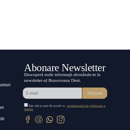
Abonare Newsletter
Descoperă noile informații abonându-te la
newsletter-ul Brasoveanu Dent.
anturi
Am citit și sunt de acord cu
regulamentul de prelucrare a
are
datelor
ile