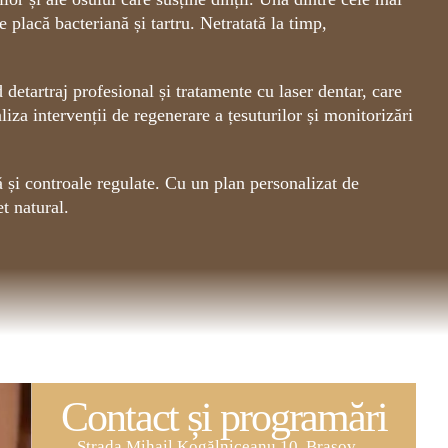
placă bacteriană și tartru. Netratată la timp,
detartraj profesional și tratamente cu laser dentar, care
iza intervenții de regenerare a țesuturilor și monitorizări
ă și controale regulate. Cu un plan personalizat de
t natural.
Contact și programări
Strada Mihail Kogălniceanu 10, Brașov