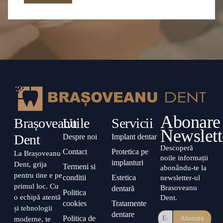
Abonare
Brașoveanu
Utile
Servicii
Newslett
Dent
Despre noi
Implant dentar
Descoperă
Contact
Protetica pe
La Brașoveanu
noile informații
implanturi
Dent, grija
Termeni si
abonându-te la
pentru tine e pe
conditii
Estetica
newsletter-ul
primul loc. Cu
Brasoveanu
dentară
Politica
o echipă atentă
Dent.
cookies
Tratamente
și tehnologii
dentare
Politica de
moderne, te