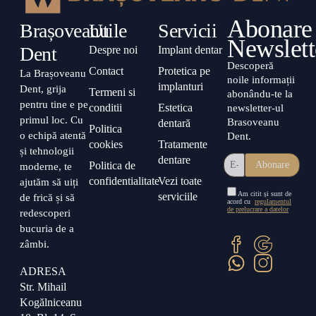
Abonare
Brașoveanu
Utile
Servicii
Newslett
Dent
Despre noi
Implant dentar
Descoperă
Contact
Protetica pe
La Brașoveanu
noile informații
implanturi
Dent, grija
Termeni si
abonându-te la
pentru tine e pe
conditii
Estetica
newsletter-ul
primul loc. Cu
Brasoveanu
dentară
Politica
o echipă atentă
Dent.
cookies
Tratamente
și tehnologii
dentare
Politica de
moderne, te
confidentialitate
Vezi toate
ajutăm să uiți
Am citit și sunt de
serviciile
de frică și să
acord cu
regulamentul
de prelucrare a datelor
redescoperi
bucuria de a
zâmbi.
ADRESA
Str. Mihail
Kogălniceanu