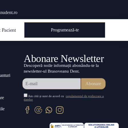
nudent.ro
 Pacient
Programează-te
Abonare Newsletter
Descoperă noile informații abonându-te la
newsletter-ul Brasoveanu Dent.
anturi
Am citit și sunt de acord cu
regulamentul de prelucrare a
are
datelor
ile