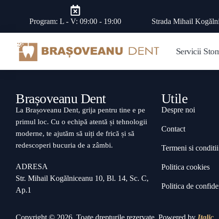
Program: L - V: 09:00 - 19:00
Strada Mihail Kogăln
Servicii Sto
Brașoveanu Dent
Utile
Despre noi
La Brașoveanu Dent, grija pentru tine e pe
primul loc. Cu o echipă atentă și tehnologii
Contact
moderne, te ajutăm să uiți de frică și să
redescoperi bucuria de a zâmbi.
Termeni si conditii
ADRESA
Politica cookies
Str. Mihail Kogălniceanu 10, Bl. 14, Sc. C,
Politica de confiden
Ap.1
Copyright © 2026. Toate drepturile rezervate. Powered by
Italic