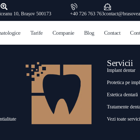
iceanu 10, Brașov 500173
+40 726 763 763
contact@brasovea
matologice
Tarife
Companie
Blog
Contact
Cont
Servicii
Implant dentar
Protetica pe impl
Estetica dentară
Tratamente dent
tialitate
Vezi toate servici