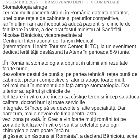
3 NOIEMBRIE 2025
BRASOVEANU DENT
0 COMENTARII
Stomatologia atrage
cei mai mulți pacienți străini în România datorită dotărilor,
unei bune rețele de cabinete și prețurilor competitive,
iar în ultimii ani au început să aducă pacienți și clinicile de
fertilizare în vitro, a declarat fostul ministru al Sănătății,
Nicolae Bănicioiu, vicepreședinte al
Centrului Internațional de Turism Medical
(Internațional Health Tourism Center, IHTC), la un eveniment
dedicat fertilității desfășurat la Atena în perioada 8-9 iunie.
„În România stomatologia a obținut în ultimii ani rezultate
foarte bune,
dezvoltare destul de bună și pe partea tehnică, rețea bună de
cabinete, prețuri competitive și atunci atrage foarte mult,
cel mai mult în momentul de față atrage stomatologia. Dar
ulterior au apărut și clinicile de
fertilizare în vitro care încep să câștige teren și încep să aducă
calitate, doctori buni și toate serviciile
integrate. Și încep să se dezvolte și alte specialități. Dar,
oarecum, mai e nevoie de timp pentru asta,
vezi zona privată. În Grecia vin foarte mulți români tot pe
zona de fertilizare în vitro și sunt și celelalte patologii
chirurgicale care poate încă nu-
și găsesc un răspuns și România”, a declarat Bănicioiu, scrie