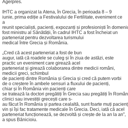
Agerpres.
IHTC a organizat la Atena, în Grecia, în perioada 8 – 9
iunie, prima ediție a Festivalului de Fertilitate, eveniment ce
a
reunit specialiști, pacienți, expozanți și profesioniști în domen
fost ministru al Sănătății, în cadrul IHTC a fost încheiat un
parteneriat pentru dezvoltarea turismului
medical între Grecia și România.
„Cred că acest parteneriat a fost de bun
augur, iată că roadele se culeg și în ziua de astăzi, este
practic un eveniment care girează acel
parteneriat și girează colaborarea dintre medicii români,
medicii greci, schimbul
de pacienți dintre România și Grecia și cred că putem vorbi
de o creștere în ambele sensuri a fluxului de pacienți,
chiar și în România vin pacienți care
se tratează la doctori pregătiți în Grecia sau pregătiți în Român
clinici sau investiții grecești care s-
au făcut în România și partea cealaltă, sunt foarte muți pacien
vin și își fac tratamente medicale în Grecia. Deci, iată că acel
parteneriat funcționează, se dezvoltă și crește de la an la an”,
a spus Bănicioiu.