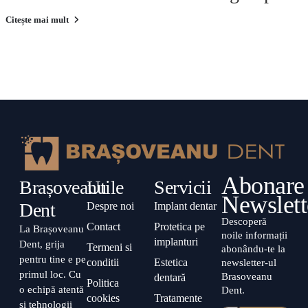
CAS?
Citește mai mult
Abonare
Brașoveanu
Utile
Servicii
Newslett
Dent
Despre noi
Implant dentar
Descoperă
Contact
Protetica pe
La Brașoveanu
noile informații
implanturi
Dent, grija
Termeni si
abonându-te la
pentru tine e pe
conditii
Estetica
newsletter-ul
primul loc. Cu
Brasoveanu
dentară
Politica
o echipă atentă
Dent.
cookies
Tratamente
și tehnologii